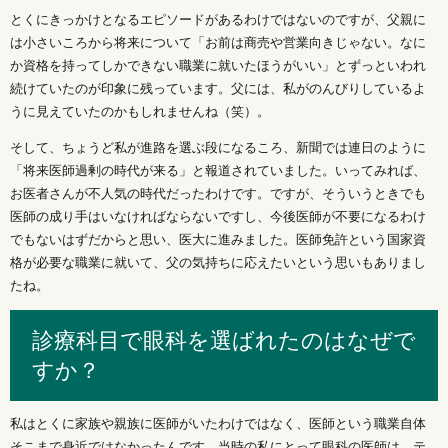
とくにきっかけとなるエピソードがあるわけではないのですが、父親に
は小さいころから将来について「お前は商売や営業向きじゃない。なに
か資格を持ってしかできない職業に就いたほうがいい」とずっといわれ
続けていたのが印象に残っています。父には、私がのんびりしているよ
うに見えていたのかもしれませんね（笑）。
そして、ちょうど私が進路を選ぶ段になるころ、新聞では連日のように
「将来医師過剰の時代が来る」と報道されていました。いってみれば、
お医者さんが不人気の時代だったわけです。ですが、そういうときでも
医師の成り手はいなければならないですし、今後医師が不要になるわけ
でもないはずだからと思い、医大に進みました。医師免許という国家資
格が必要な職業に就いて、父の気持ちに応えたいという思いもありまし
たね。
診療科目で眼科を選ばれたのはなぜで
すか？
私はとくに家族や親族に医師がいたわけではなく、医師という職業自体
そこまで身近ではなかったんです。当時の私にとって眼科の医師は、テ