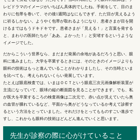
レビドラマのイメージがいちばん具体的でしたね。手術をして、目のま
わりに包帯を巻いて、その後1週間はなにもできず、ただ目が見えるよう
に祈るしかない。ようやく包帯が取れるようになり、患者さまが目を開
けるまではもうドキドキです。患者さまが「見える！」と言葉を発する
と、まわりの医師たちが「ああ、よかった！」と安堵するというような
イメージでした。
だからこういう世界なら、まだまだ発展の余地があるだろうと思い、眼
科に進みました。大学を卒業するときには、そのときのイメージよりも
眼科の技術はもっと進んでいることがわかりましたし、その当時といま
を比べても、考えられないくらい発展しています。
たとえば眼底検査では、いまはＯＣＴという眼底三次元画像解析装置が
主流になっていて、眼球の縦の断面図を見ることができます。でも、私
が医大を卒業するころの検査画像は二次元で、赤い点が見えていたら奥
の血管が腫れているなど、平面から奥がどうなっているか考えて診察す
るという方法をとっていました。それだけをとってもものすごい進歩で
すし、これからも眼科の技術はどんどん進んでいくと思います。
先生が診察の際に心がけていること