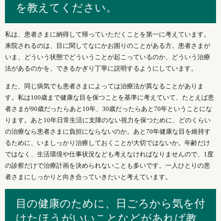
を教えてください。
私は、患者さまに納得して帰っていただくことを第一に考えています。
来院されるのは、目に関してなにかお困りのことがある方。患者さまが
いま、どういう状態でどういうことが起こっているのか、どういう治療
法があるのかを、できるかぎり丁寧に説明するようにしています。
また、同じ病気でも患者さまによっては治療法が異なることがありま
す。私は100歳まで健康な目を保つことを基準に考えていて、たとえば患
者さまが90歳だったらあと10年、30歳だったらあと70年ということにな
ります。あと10年日常生活に支障のない視力を保つために、どのくらい
の治療なら患者さまに負担にならないのか。あと70年健康な目を維持す
るために、いましっかり治療しておくことが大切ではないか。年齢だけ
ではなく、生活環境や仕事状況なども考えなければなりませんので、1度
の診察だけで治療計画を決められないことも多いです。一人ひとりの患
者さまにしっかりと向き合っていきたいと考えています。
目の健康のために、日ごろから気を付
けたほうがいいことなどがあれば教